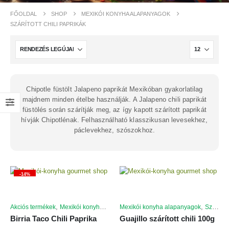
FŐOLDAL
SHOP
MEXIKÓI KONYHA ALAPANYAGOK
SZÁRÍTOTT CHILI PAPRIKÁK
Chipotle füstölt Jalapeno paprikát Mexikóban gyakorlatilag
majdnem minden ételbe használják. A Jalapeno chili paprikát
füstölés során szárítják meg, az így kapott szárított paprikát
hívják Chipotlénak. Felhasználható klasszikusan levesekhez,
páclevekhez, szószokhoz.
-14%
,
,
,
Akciós termékek
Mexikói konyha alapanyagok
Mexikói konyha alapanyagok
Szárított chili paprikák
Szárított chili paprikák
Birria Taco Chili Paprika
Guajillo szárított chili 100g