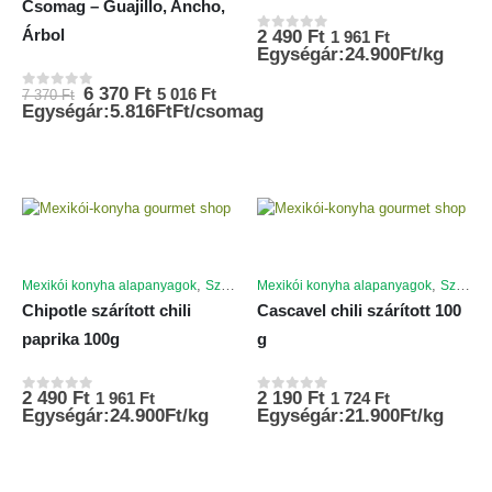
Csomag – Guajillo, Ancho,
Árbol
2 490
Ft
1 961
Ft
0
az 5-ből
Egységár:24.900Ft/kg
Original
Current
6 370
Ft
5 016
Ft
7 370
Ft
0
az 5-ből
price
price
Egységár:5.816FtFt/csomag
was:
is:
7
6
370 Ft.
370 Ft.
,
,
Mexikói konyha alapanyagok
Szárított chili paprikák
Mexikói konyha alapanyagok
Szárított chili paprikák
Chipotle szárított chili
Cascavel chili szárított 100
paprika 100g
g
2 490
Ft
2 190
Ft
1 961
Ft
1 724
Ft
0
az 5-ből
0
az 5-ből
Egységár:24.900Ft/kg
Egységár:21.900Ft/kg