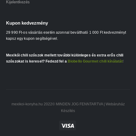
Kijelentkezés
Kupon kedvezmény
29 990 Ft-os vásárlás esetén azonnal beváltható 1 000 Ft kedvezményt
kapsz egy kupon segítségével.
Mexikói chili szószok mellett további különleges és extra erős chili
szószokat is keresel? Fedezd fel a
Biobello Gourmet chili kínálatát
!
mexikoi-konyha.hu 2022© MINDEN JOG FENNTARTVA |
Webáruház
Készítés