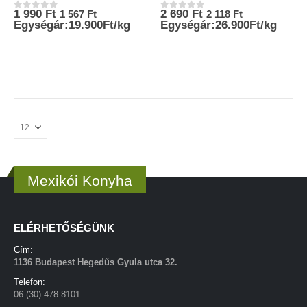
1 990
Ft
2 690
Ft
1 567
Ft
2 118
Ft
0
az 5-ből
0
az 5-ből
Egységár:19.900Ft/kg
Egységár:26.900Ft/kg
Mexikói Konyha
ELÉRHETŐSÉGÜNK
Cím:
1136 Budapest Hegedűs Gyula utca 32.
Telefon:
06 (30) 478 8101