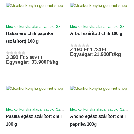
,
,
Mexikói konyha alapanyagok
Szárított chili paprikák
Mexikói konyha alapanyagok
Szárított chili paprikák
Habanero chili paprika
Arbol szárított chili 100 g
(szárított) 100 g
2 190
Ft
1 724
Ft
0
az 5-ből
Egységár:21.900Ft/kg
3 390
Ft
2 669
Ft
0
az 5-ből
Egységár: 33.900Ft/kg
,
,
Mexikói konyha alapanyagok
Szárított chili paprikák
Mexikói konyha alapanyagok
Szárított chili paprikák
Pasilla egész szárított chili
Ancho egész szárított chili
100 g
paprika 100g