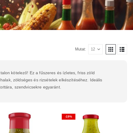
Mutat:
on kötelező! Ez a fűszeres és ízletes, friss zöld
halak, zöldséges és rizsételek elkészítéséhez. Ideális
ntottára, szendvicsekre egyaránt.
-19%