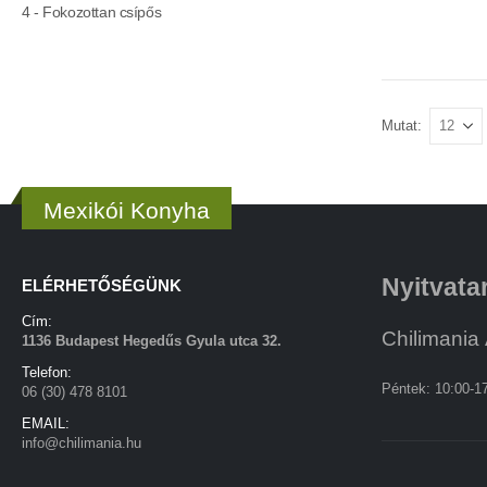
4 - Fokozottan csípős
Mutat:
Mexikói Konyha
Nyitvata
ELÉRHETŐSÉGÜNK
Cím:
Chilimania 
1136 Budapest Hegedűs Gyula utca 32.
Telefon:
Péntek: 10:00-1
06 (30) 478 8101
EMAIL:
info@chilimania.hu