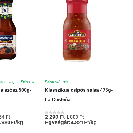
,
alapanyagok
Salsa szószok
Salsa szószok
sa szósz 500g-
Klasszikus csípős salsa 475g-
La Costeña
2 290
Ft
354
Ft
1 803
Ft
0
az 5-ből
.980Ft/kg
Egységár:4.821Ft/kg