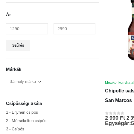
Ár
Min
Max
Szűrés
ár
ár
Márkák
Mexikói konyha 
Chipotle sal
San Marcos
Csípősségi Skála
1 - Enyhén csípős
2 990
Ft
2 
0
az 5-ből
2 - Mérsékelten csípős
Egységár:5
3 - Csípős