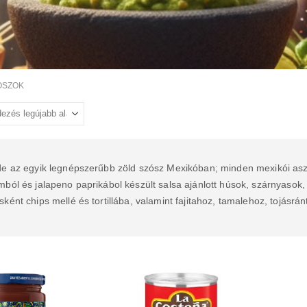
ÓSZOK
e az egyik legnépszerűbb zöld szósz Mexikóban; minden mexikói asztal
ból és jalapeno paprikábol készült salsa ajánlott húsok, szárnyasok, 
ként chips mellé és tortillába, valamint fajitahoz, tamalehoz, tojásrá