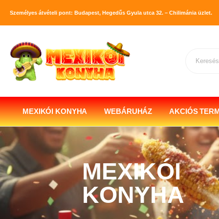
Személyes átvételi pont: Budapest, Hegedűs Gyula utca 32. – Chilimánia üzlet.
MEXIKÓI KONYHA
WEBÁRUHÁZ
AKCIÓS TER
MEXIKÓI
KONYHA