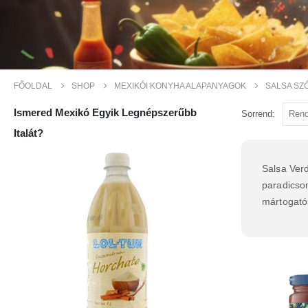
FŐOLDAL
SHOP
MEXIKÓI KONYHA ALAPANYAGOK
SALSA SZ
Ismered Mexikó Egyik Legnépszerűbb
Sorrend:
Italát?
Salsa Verd
paradicsom
mártogatós