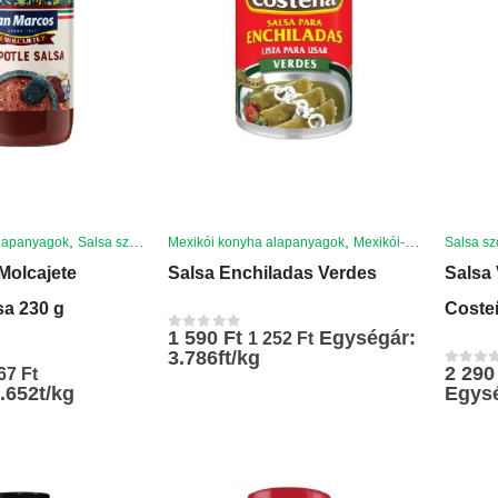
,
,
,
alapanyagok
Salsa szószok
Mexikói konyha alapanyagok
Mexikói-specialitasok
Salsa sz
Molcajete
Salsa Enchiladas Verdes
Salsa 
sa 230 g
Coste
1 590
Ft
Egységár:
1 252
Ft
0
az 5-ből
3.786ft/kg
2 29
567
Ft
0
az 5-b
.652t/kg
Egysé