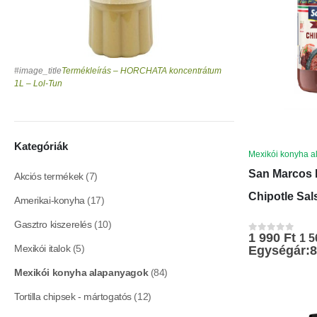
#image_title
Termékleírás – HORCHATA koncentrátum
1L – Lol-Tun
Kategóriák
Mexikói konyha 
San Marcos 
Akciós termékek
(7)
Chipotle Sal
Amerikai-konyha
(17)
Gasztro kiszerelés
(10)
1 990
Ft
1 
0
az 5-ből
Mexikói italok
(5)
Egységár:8
Mexikói konyha alapanyagok
(84)
Tortilla chipsek - mártogatós
(12)