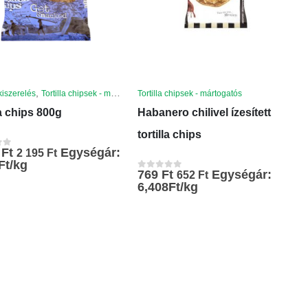
,
kiszerelés
Tortilla chipsek - mártogatós
Tortilla chipsek - mártogatós
la chips 800g
Habanero chilivel ízesített
tortilla chips
0
Ft
Egységár:
2 195
Ft
ől
Ft/kg
769
Ft
Egységár:
652
Ft
0
az 5-ből
6,408Ft/kg