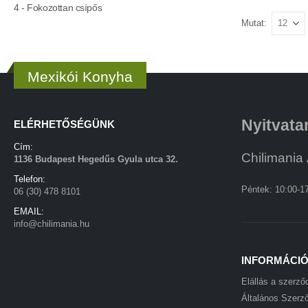
4 - Fokozottan csípős
Mutat:
Mexikói Konyha
Nyitvata
ELÉRHETŐSÉGÜNK
Cím:
Chilimania 
1136 Budapest Hegedűs Gyula utca 32.
Telefon:
Péntek: 10:00-1
06 (30) 478 8101
EMAIL:
info@chilimania.hu
INFORMÁCI
Elállás a szerző
Általános Szerző