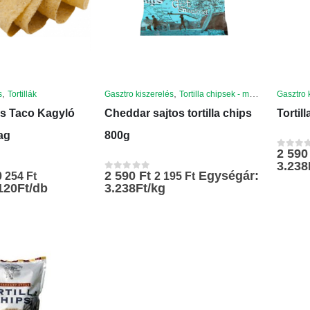
,
,
s
Tortillák
Gasztro kiszerelés
Tortilla chipsek - mártogatós
Gasztro 
s Taco Kagyló
Cheddar sajtos tortilla chips
Tortil
ag
800g
2 59
0
az 5-b
3.238
2 590
Ft
Egységár:
0 254
Ft
2 195
Ft
0
az 5-ből
120Ft/db
3.238Ft/kg