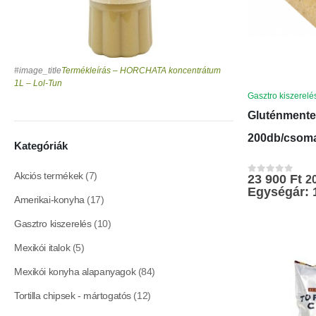
#image_title
Termékleírás – HORCHATA koncentrátum
1L – Lol-Tun
Gasztro kiszerelé
Gluténmente
200db/csom
Kategóriák
Akciós termékek
(7)
23 900
Ft
2
0
az 5-ből
Egységár: 
Amerikai-konyha
(17)
Gasztro kiszerelés
(10)
Mexikói italok
(5)
Mexikói konyha alapanyagok
(84)
Tortilla chipsek - mártogatós
(12)