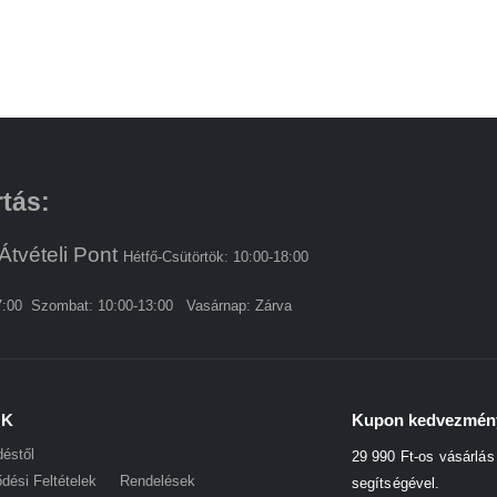
rtás:
Átvételi Pont
Hétfő-Csütörtök: 10:00-18:00
7:00 Szombat: 10:00-13:00 Vasárnap: Zárva
ÓK
Kupon kedvezmén
déstől
29 990 Ft-os vásárlá
dési Feltételek
Rendelések
segítségével.