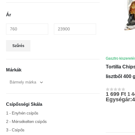
Ár
Min
Max
Szűrés
ár
ár
Gasztro kiszerelé
Tortilla Chi
Márkák
lisztből 400 
1 699
Ft
1 
0
az 5-ből
Egységár:4
Csípősségi Skála
1 - Enyhén csípős
2 - Mérsékelten csípős
3 - Csípős