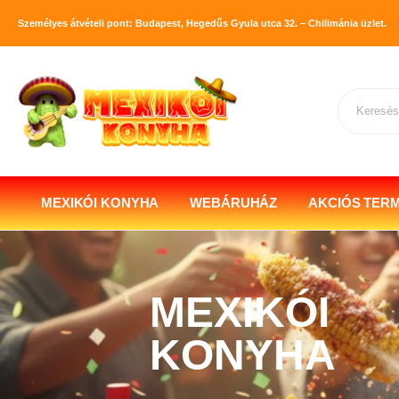
Személyes átvételi pont: Budapest, Hegedűs Gyula utca 32. – Chilimánia üzlet.
MEXIKÓI KONYHA
WEBÁRUHÁZ
AKCIÓS TER
MEXIKÓI
KONYHA