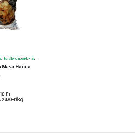
,
s
Tortilla chipsek - mártogatós
ps Masa Harina
g
440
Ft
.248Ft/kg