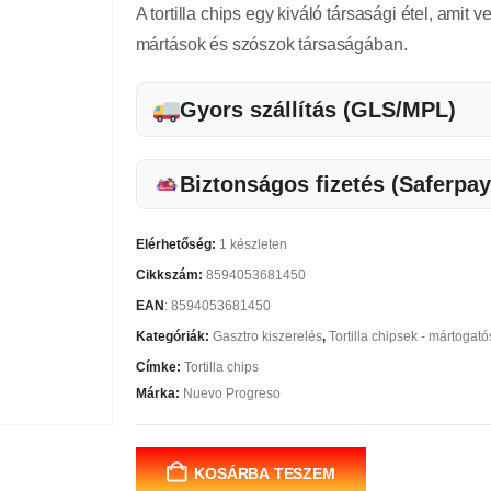
A tortilla chips egy kiváló társasági étel, ami
mártások és szószok társaságában.
Gyors szállítás (GLS/MPL)
Biztonságos fizetés (Saferpay
Elérhetőség:
1 készleten
Cikkszám:
8594053681450
EAN
:
8594053681450
Kategóriák:
Gasztro kiszerelés
,
Tortilla chipsek - mártogató
Címke:
Tortilla chips
Márka:
Nuevo Progreso
KOSÁRBA TESZEM