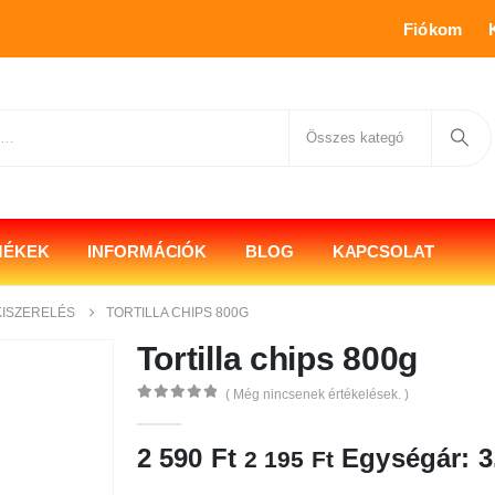
Fiókom
MÉKEK
INFORMÁCIÓK
BLOG
KAPCSOLAT
KISZERELÉS
TORTILLA CHIPS 800G
Tortilla chips 800g
( Még nincsenek értékelések. )
0
az 5
2 590
Ft
Egységár: 3
2 195
Ft