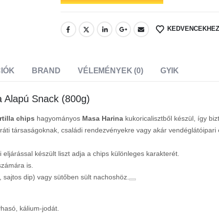
KEDVENCEKHE
IÓK
BRAND
VÉLEMÉNYEK (0)
GYIK
a Alapú Snack (800g)
rtilla chips
hagyományos
Masa Harina
kukoricalisztből készül, így bi
ráti társaságoknak, családi rendezvényekre vagy akár vendéglátóipari
ljárással készült liszt adja a chips különleges karakterét.
számára is.
 sajtos dip) vagy sütőben sült nachoshöz.
hasó, kálium-jodát.