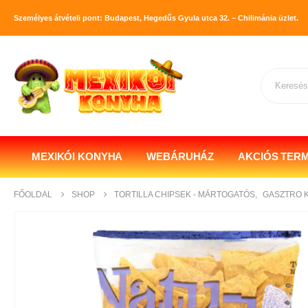
Személyes átvételi pont: Budapest, Hegedűs Gyula utca 32. – Chilimánia üzlet.
MEXIKÓI KONYHA
WEBÁRUHÁZ
AKCIÓS TER
FŐOLDAL
SHOP
TORTILLA CHIPSEK - MÁRTOGATÓS
,
GASZTRO 