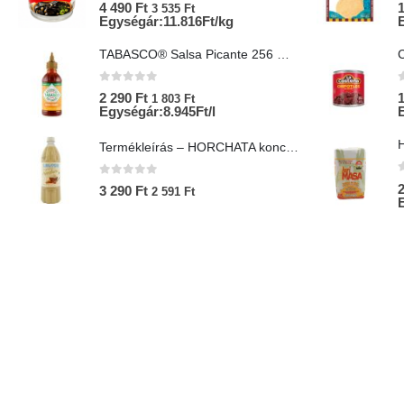
0
az 5-ből
4 490
Ft
3 535
Ft
Egységár:11.816Ft/kg
TABASCO® Salsa Picante 256 ml – Mexikói csípős salsa
0
az 5-ből
2 290
Ft
1 803
Ft
Egységár:8.945Ft/l
Termékleírás – HORCHATA koncentrátum 1L – Lol-Tun
0
az 5-ből
3 290
Ft
2 591
Ft