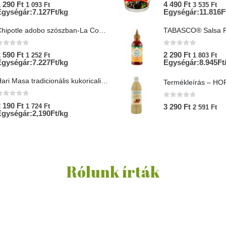
0
az 5-ből
0
az 5-ből
1 290
Ft
4 490
Ft
1 093
Ft
3 535
Ft
Egységár:7.127Ft/kg
Egységár:11.816F
Chipotle adobo szószban-La Costena
0
az 5-ből
0
az 5-ből
1 590
Ft
2 290
Ft
1 252
Ft
1 803
Ft
Egységár:7.227Ft/kg
Egységár:8.945Ft/
Hari Masa tradicionális kukoricaliszt
0
az 5-ből
0
az 5-ből
2 190
Ft
1 724
Ft
3 290
Ft
2 591
Ft
Egységár:2,190Ft/kg
Rólunk írták