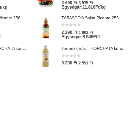
0
az 5-ből
4 490
Ft
3 535
Ft
t/kg
Egységár:11.816Ft/kg
TABASCO® Salsa Picante 256 ml – Mexikói csípős salsa
TABASCO® Salsa Picante 256 ml – Mexikói csípős salsa
0
az 5-ből
2 290
Ft
1 803
Ft
l
Egységár:8.945Ft/l
Termékleírás – HORCHATA koncentrátum 1L – Lol-Tun
Termékleírás – HORCHATA koncentrátum 1L – Lol-Tun
0
az 5-ből
3 290
Ft
2 591
Ft