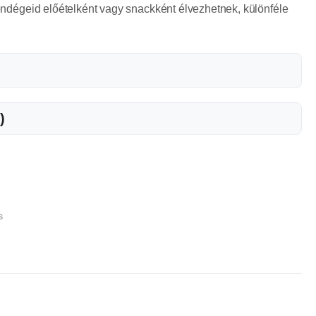
t vendégeid előételként vagy snackként élvezhetnek, különféle
)
s