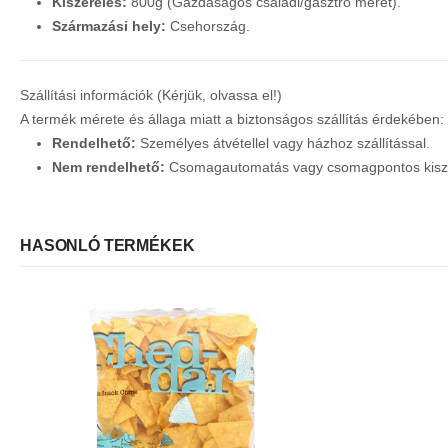
Kiszerelés:
800g (Gazdaságos családi/gasztro méret).
Származási hely:
Csehország.
Szállítási információk (Kérjük, olvassa el!)
A termék mérete és állaga miatt a biztonságos szállítás érdekében:
Rendelhető:
Személyes átvétellel vagy házhoz szállítással.
Nem rendelhető:
Csomagautomatás vagy csomagpontos kiszál
HASONLÓ TERMÉKEK