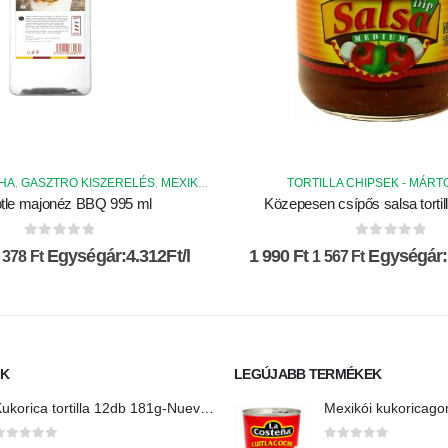
YHA
GASZTRO KISZERELÉS
MEXIKÓI KONYHA ALAPANYAGOK
TORTILLA CHIPSEK - MÁR
MEXIKÓI-SPEC
,
,
,
tle majonéz BBQ 995 ml
Közepesen csípős salsa tortil
0
az 5-ből
0
az 5-ből
Egységár:4.312Ft/l
1 990
Ft
Egységár:
 378
Ft
1 567
Ft
IK
LEGÚJABB TERMÉKEK
Kukorica tortilla 12db 181g-Nuevo Progreso