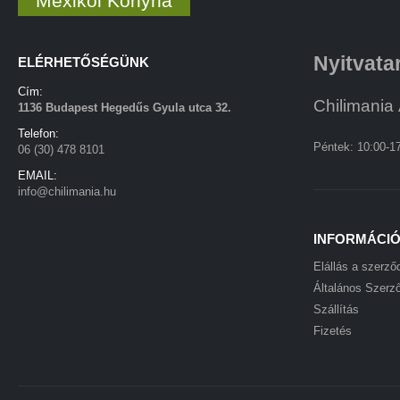
Mexikói Konyha
Nyitvata
ELÉRHETŐSÉGÜNK
Cím:
Chilimania 
1136 Budapest Hegedűs Gyula utca 32.
Telefon:
Péntek: 10:00-1
06 (30) 478 8101
EMAIL:
info@chilimania.hu
INFORMÁCI
Elállás a szerző
Általános Szerző
Szállítás
Fizetés