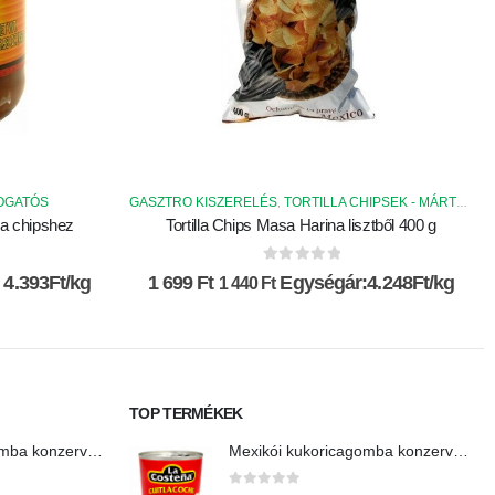
TOGATÓS
IALITASOK
GASZTRO KISZERELÉS
TORTILLA CHIPSEK - MÁRTOGATÓS
,
la chipshez
Tortilla Chips Masa Harina lisztből 400 g
0
az 5-ből
 4.393Ft/kg
1 699
Ft
Egységár:4.248Ft/kg
1 440
Ft
TOP TERMÉKEK
Mexikói kukoricagomba konzerv-Cuitlacoche
Mexikói kukoricagomba konzerv-Cuitlacoche