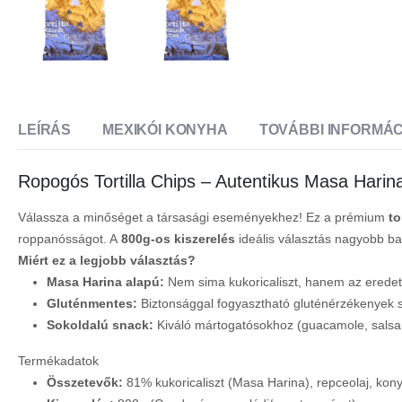
LEÍRÁS
MEXIKÓI KONYHA
TOVÁBBI INFORMÁC
Ropogós Tortilla Chips – Autentikus Masa Harin
Válassza a minőséget a társasági eseményekhez! Ez a prémium
to
roppanósságot. A
800g-os kiszerelés
ideális választás nagyobb ba
Miért ez a legjobb választás?
Masa Harina alapú:
Nem sima kukoricaliszt, hanem az eredeti e
Gluténmentes:
Biztonsággal fogyasztható gluténérzékenyek 
Sokoldalú snack:
Kiváló mártogatósokhoz (guacamole, salsa,
Termékadatok
Összetevők:
81% kukoricaliszt (Masa Harina), repceolaj, kony