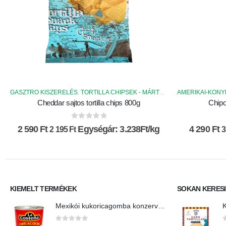
GASZTRO KISZERELÉS
TORTILLA CHIPSEK - MÁRTOGATÓS
AMERIKAI-KON
,
Cheddar sajtos tortilla chips 800g
Chipo
0
az 5-ből
2 590
Ft
Egységár: 3.238Ft/kg
4 290
Ft
2 195
Ft
3
KIEMELT TERMÉKEK
SOKAN KERES
Mexikói kukoricagomba konzerv-Cuitlacoche