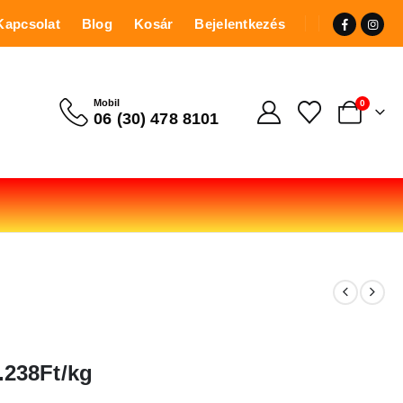
Kapcsolat
Blog
Kosár
Bejelentkezés
Mobil
0
06 (30) 478 8101
.238Ft/kg