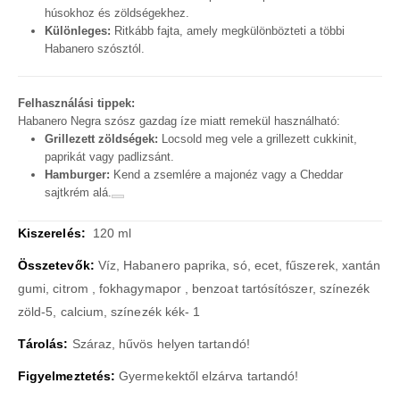
húsokhoz és zöldségekhez.
Különleges:
Ritkább fajta, amely megkülönbözteti a többi
Habanero szósztól.
Felhasználási tippek:
Habanero Negra szósz gazdag íze miatt remekül használható:
Grillezett zöldségek:
Locsold meg vele a grillezett cukkinit,
paprikát vagy padlizsánt.
Hamburger:
Kend a zsemlére a majonéz vagy a
Cheddar
sajtkrém
alá.
Kiszerelés:
120 ml
Összetevők:
Víz, Habanero paprika, só, ecet, fűszerek, xantán
gumi, citrom , fokhagymapor , benzoat tartósítószer, színezék
zöld-5, calcium, színezék kék- 1
Tárolás:
Száraz, hűvös helyen tartandó!
Figyelmeztetés:
Gyermekektől elzárva tartandó!