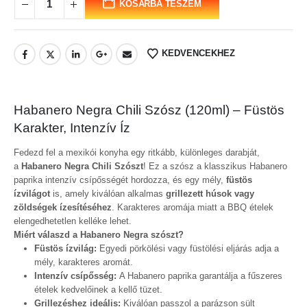
KOSÁRBA TESZEM
KEDVENCEKHEZ
Habanero Negra Chili Szósz (120ml) – Füstös
Karakter, Intenzív Íz
Fedezd fel a mexikói konyha egy ritkább, különleges darabját,
a
Habanero Negra Chili Szószt
! Ez a szósz a klasszikus Habanero
paprika intenzív csípősségét hordozza, és egy mély,
füstös
ízvilágot
is, amely kiválóan alkalmas
grillezett húsok vagy
zöldségek ízesítéséhez
. Karakteres aromája miatt a BBQ ételek
elengedhetetlen kelléke lehet.
Miért válaszd a Habanero Negra szószt?
Füstös ízvilág:
Egyedi pörkölési vagy füstölési eljárás adja a
mély, karakteres aromát.
Intenzív csípősség:
A Habanero paprika garantálja a fűszeres
ételek kedvelőinek a kellő tüzet.
Grillezéshez ideális:
Kiválóan passzol a parázson sült