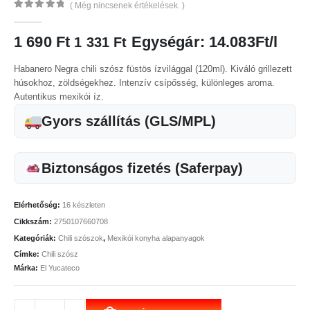
( Még nincsenek értékelések. )
0
az 5
1 690
Ft
Egységár: 14.083Ft/l
1 331
Ft
Habanero Negra chili szósz füstös ízvilággal (120ml). Kiváló grillezett
húsokhoz, zöldségekhez. Intenzív csípősség, különleges aroma.
Autentikus mexikói íz.
Gyors szállítás (GLS/MPL)
Biztonságos fizetés (Saferpay)
Elérhetőség:
16 készleten
Cikkszám:
2750107660708
Kategóriák:
Chili szószok
,
Mexikói konyha alapanyagok
Címke:
Chili szósz
Márka:
El Yucateco