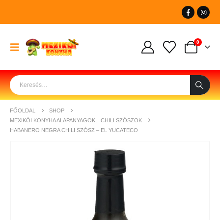
0
FŐOLDAL
SHOP
MEXIKÓI KONYHA ALAPANYAGOK
,
CHILI SZÓSZOK
HABANERO NEGRA CHILI SZÓSZ – EL YUCATECO