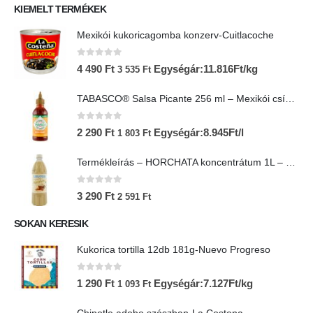
KIEMELT TERMÉKEK
Mexikói kukoricagomba konzerv-Cuitlacoche
0
az 5-ből
4 490
Ft
Egységár:11.816Ft/kg
3 535
Ft
TABASCO® Salsa Picante 256 ml – Mexikói csípős salsa
0
az 5-ből
2 290
Ft
Egységár:8.945Ft/l
1 803
Ft
Termékleírás – HORCHATA koncentrátum 1L – Lol-Tun
0
az 5-ből
3 290
Ft
2 591
Ft
SOKAN KERESIK
Kukorica tortilla 12db 181g-Nuevo Progreso
0
az 5-ből
1 290
Ft
Egységár:7.127Ft/kg
1 093
Ft