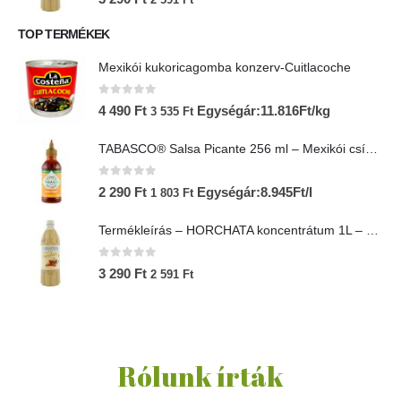
TOP TERMÉKEK
Mexikói kukoricagomba konzerv-Cuitlacoche
0
az 5-ből
4 490
Ft
Egységár:11.816Ft/kg
3 535
Ft
TABASCO® Salsa Picante 256 ml – Mexikói csípős salsa
0
az 5-ből
2 290
Ft
Egységár:8.945Ft/l
1 803
Ft
Termékleírás – HORCHATA koncentrátum 1L – Lol-Tun
0
az 5-ből
3 290
Ft
2 591
Ft
Rólunk írták