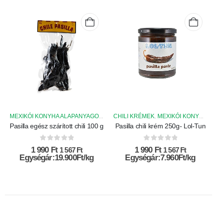
SZÁRÍTOTT CHILI PAPRIKÁK
CHILI KRÉMEK
MEXIKÓI KONYHA ALAPANYAGOK
MEXIKÓI KONYHA ALAPANYAGOK
,
,
Pasilla egész szárított chili 100 g
Pasilla chili krém 250g- Lol-Tun
0
az 5-ből
0
az 5-ből
1 990
Ft
1 990
Ft
1 567
Ft
1 567
Ft
Egységár:19.900Ft/kg
Egységár:7.960Ft/kg