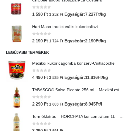
Chipotle adobo szószban-La Costena
0
az 5-ből
1 590
Ft
Egységár:7.227Ft/kg
1 252
Ft
Hari Masa tradicionális kukoricaliszt
0
az 5-ből
2 190
Ft
Egységár:2,190Ft/kg
1 724
Ft
LEGÚJABB TERMÉKEK
Mexikói kukoricagomba konzerv-Cuitlacoche
0
az 5-ből
4 490
Ft
Egységár:11.816Ft/kg
3 535
Ft
TABASCO® Salsa Picante 256 ml – Mexikói csípős salsa
0
az 5-ből
2 290
Ft
Egységár:8.945Ft/l
1 803
Ft
Termékleírás – HORCHATA koncentrátum 1L – Lol-Tun
0
az 5-ből
3 290
Ft
2 591
Ft