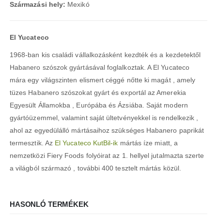
Származási hely:
Mexikó
El Yucateco
1968-ban kis családi vállalkozásként kezdték és a kezdetektől
Habanero szószok gyártásával foglalkoztak. A El Yucateco
mára egy világszinten elismert céggé nőtte ki magát , amely
tüzes Habanero szószokat gyárt és exportál az Amerekia
Egyesült Államokba , Európába és Ázsiába. Saját modern
gyártóüzemmel, valamint saját ültetvényekkel is rendelkezik ,
ahol az egyedülálló mártásaihoz szükséges Habanero paprikát
termesztik. Az
El Yucateco KutBil-ik
mártás íze miatt, a
nemzetközi Fiery Foods folyóirat az 1. hellyel jutalmazta szerte
a világból származó , további 400 tesztelt mártás közül.
HASONLÓ TERMÉKEK