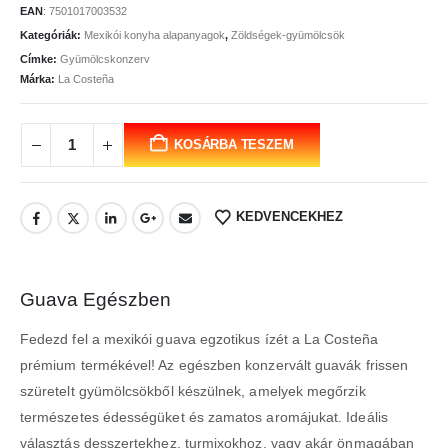
EAN
:
7501017003532
Kategóriák:
Mexikói konyha alapanyagok
,
Zöldségek-gyümölcsök
Címke:
Gyümölcskonzerv
Márka:
La Costeña
KOSÁRBA TESZEM
KEDVENCEKHEZ
Guava Egészben
Fedezd fel a mexikói guava egzotikus ízét a La Costeña
prémium termékével! Az egészben konzervált guavák frissen
szüretelt gyümölcsökből készülnek, amelyek megőrzik
természetes édességüket és zamatos aromájukat. Ideális
választás desszertekhez, turmixokhoz, vagy akár önmagában