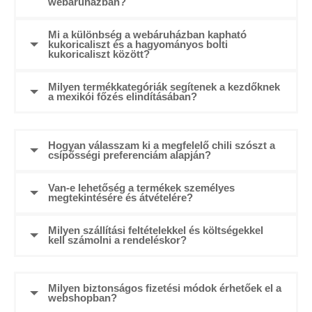
webáruházban?
Mi a különbség a webáruházban kapható
kukoricaliszt és a hagyományos bolti
kukoricaliszt között?
Milyen termékkategóriák segítenek a kezdőknek
a mexikói főzés elindításában?
Hogyan válasszam ki a megfelelő chili szószt a
csípősségi preferenciám alapján?
Van-e lehetőség a termékek személyes
megtekintésére és átvételére?
Milyen szállítási feltételekkel és költségekkel
kell számolni a rendeléskor?
Milyen biztonságos fizetési módok érhetőek el a
webshopban?