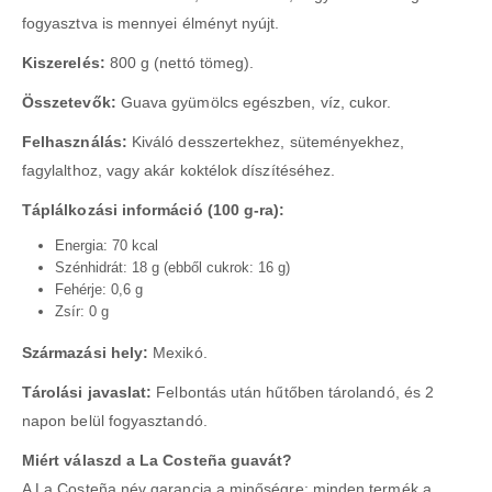
fogyasztva is mennyei élményt nyújt.
Kiszerelés:
800 g (nettó tömeg).
Összetevők:
Guava gyümölcs egészben, víz, cukor.
Felhasználás:
Kiváló desszertekhez, süteményekhez,
fagylalthoz, vagy akár koktélok díszítéséhez.
Táplálkozási információ (100 g-ra):
Energia: 70 kcal
Szénhidrát: 18 g (ebből cukrok: 16 g)
Fehérje: 0,6 g
Zsír: 0 g
Származási hely:
Mexikó.
Tárolási javaslat:
Felbontás után hűtőben tárolandó, és 2
napon belül fogyasztandó.
Miért válaszd a La Costeña guavát?
A La Costeña név garancia a minőségre: minden termék a