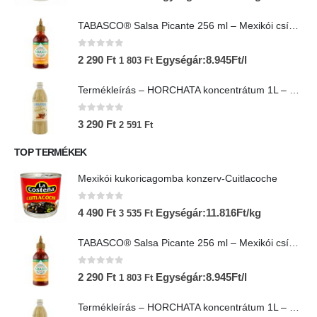
TABASCO® Salsa Picante 256 ml – Mexikói csípős salsa
0
az 5-ből
2 290
Ft
Egységár:8.945Ft/l
1 803
Ft
Termékleírás – HORCHATA koncentrátum 1L – Lol-Tun
0
az 5-ből
3 290
Ft
2 591
Ft
TOP TERMÉKEK
Mexikói kukoricagomba konzerv-Cuitlacoche
0
az 5-ből
4 490
Ft
Egységár:11.816Ft/kg
3 535
Ft
TABASCO® Salsa Picante 256 ml – Mexikói csípős salsa
0
az 5-ből
2 290
Ft
Egységár:8.945Ft/l
1 803
Ft
Termékleírás – HORCHATA koncentrátum 1L – Lol-Tun