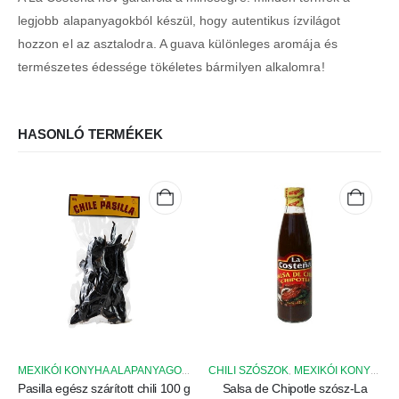
legjobb alapanyagokból készül, hogy autentikus ízvilágot
hozzon el az asztalodra. A guava különleges aromája és
természetes édessége tökéletes bármilyen alkalomra!
HASONLÓ TERMÉKEK
SZÁRÍTOTT CHILI PAPRIKÁK
CHILI SZÓSZOK
MEXIKÓI KONYHA ALAPANYAGOK
MEXIKÓI KONYHA ALAPANYAGOK
,
,
Pasilla egész szárított chili 100 g
Salsa de Chipotle szósz-La