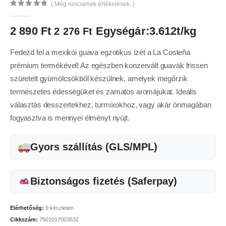
( Még nincsenek értékelések. )
0
az 5
2 890
Ft
Egységár:3.612t/kg
2 276
Ft
Fedezd fel a mexikói guava egzotikus ízét a La Costeña
prémium termékével! Az egészben konzervált guavák frissen
szüretelt gyümölcsökből készülnek, amelyek megőrzik
természetes édességüket és zamatos aromájukat. Ideális
választás desszertekhez, turmixokhoz, vagy akár önmagában
fogyasztva is mennyei élményt nyújt.
Gyors szállítás (GLS/MPL)
Biztonságos fizetés (Saferpay)
Elérhetőség:
9 készleten
Cikkszám:
7501017003532