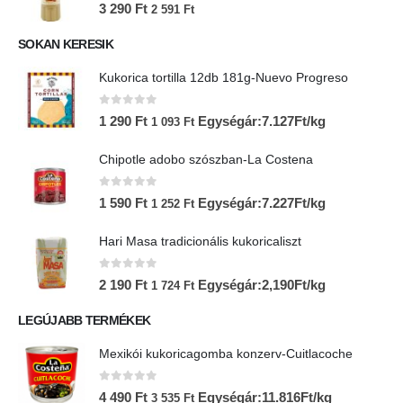
0
az 5-ből
3 290
Ft
2 591
Ft
SOKAN KERESIK
Kukorica tortilla 12db 181g-Nuevo Progreso
0
az 5-ből
1 290
Ft
Egységár:7.127Ft/kg
1 093
Ft
Chipotle adobo szószban-La Costena
0
az 5-ből
1 590
Ft
Egységár:7.227Ft/kg
1 252
Ft
Hari Masa tradicionális kukoricaliszt
0
az 5-ből
2 190
Ft
Egységár:2,190Ft/kg
1 724
Ft
LEGÚJABB TERMÉKEK
Mexikói kukoricagomba konzerv-Cuitlacoche
0
az 5-ből
4 490
Ft
Egységár:11.816Ft/kg
3 535
Ft