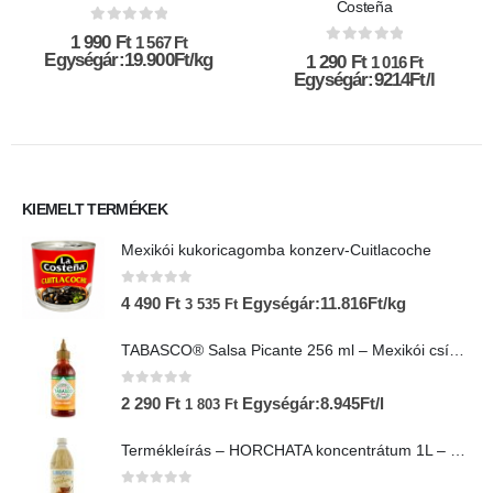
Costeña
0
az 5-ből
1 990
Ft
1 567
Ft
0
az 5-ből
Egységár:19.900Ft/kg
1 290
Ft
1 016
Ft
Egységár:9214Ft/l
KIEMELT TERMÉKEK
Mexikói kukoricagomba konzerv-Cuitlacoche
0
az 5-ből
4 490
Ft
Egységár:11.816Ft/kg
3 535
Ft
TABASCO® Salsa Picante 256 ml – Mexikói csípős salsa
0
az 5-ből
2 290
Ft
Egységár:8.945Ft/l
1 803
Ft
Termékleírás – HORCHATA koncentrátum 1L – Lol-Tun