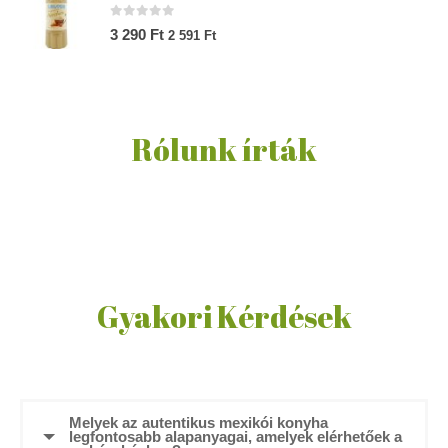
0
az 5-ből
3 290
Ft
2 591
Ft
Rólunk írták
Gyakori Kérdések
Melyek az autentikus mexikói konyha
legfontosabb alapanyagai, amelyek elérhetőek a