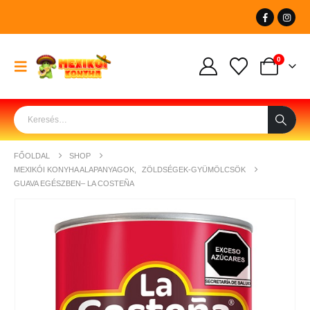
0
FŐOLDAL
SHOP
MEXIKÓI KONYHA ALAPANYAGOK
,
ZÖLDSÉGEK-GYÜMÖLCSÖK
GUAVA EGÉSZBEN– LA COSTEÑA