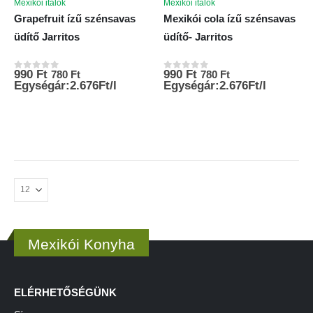
Mexikói italok
Mexikói italok
Grapefruit ízű szénsavas
Mexikói cola ízű szénsavas
üdítő Jarritos
üdítő- Jarritos
990
Ft
990
Ft
780
Ft
780
Ft
0
az 5-ből
0
az 5-ből
Egységár:2.676Ft/l
Egységár:2.676Ft/l
Mexikói Konyha
ELÉRHETŐSÉGÜNK