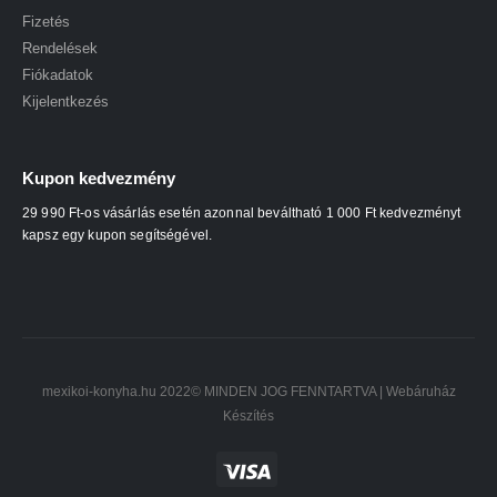
Fizetés
Rendelések
Fiókadatok
Kijelentkezés
Kupon kedvezmény
29 990 Ft-os vásárlás esetén azonnal beváltható 1 000 Ft kedvezményt
kapsz egy kupon segítségével.
mexikoi-konyha.hu 2022© MINDEN JOG FENNTARTVA |
Webáruház
Készítés