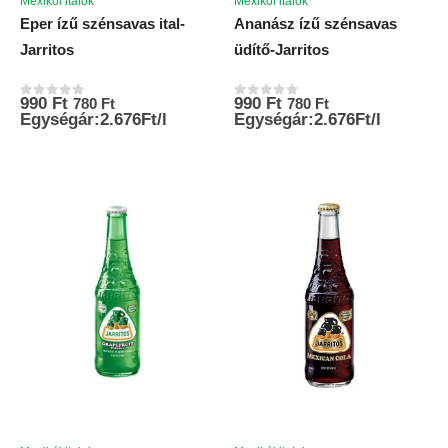
Mexikói italok
Mexikói italok
Eper ízű szénsavas ital-
Ananász ízű szénsavas
Jarritos
üdítő-Jarritos
990
Ft
990
Ft
780
Ft
780
Ft
0
az 5-ből
0
az 5-ből
Egységár:2.676Ft/l
Egységár:2.676Ft/l